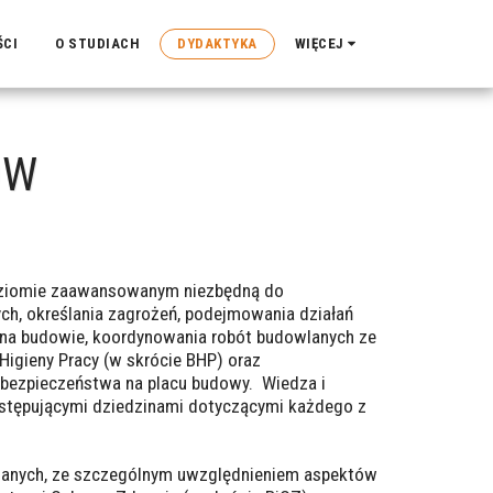
ŚCI
O STUDIACH
DYDAKTYKA
WIĘCEJ
ÓW
oziomie zaawansowanym niezbędną do
ch, określania zagrożeń, podejmowania działań
na budowie, koordynowania robót budowlanych ze
igieny Pracy (w skrócie BHP) oraz
bezpieczeństwa na placu budowy. Wiedza i
następującymi dziedzinami dotyczącymi każdego z
wlanych, ze szczególnym uwzględnieniem aspektów