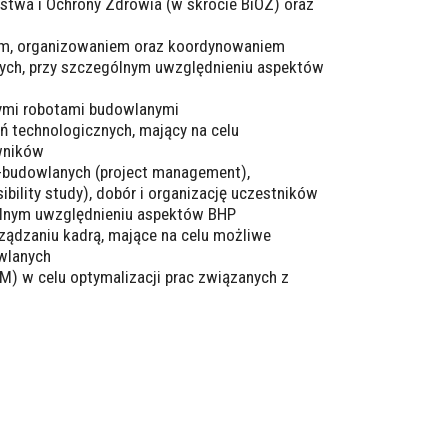
stwa i Ochrony Zdrowia (w skrócie BiOZ) oraz
m, organizowaniem oraz koordynowaniem
nych, przy szczególnym uwzględnieniu aspektów
nymi robotami budowlanymi
 technologicznych, mający na celu
owników
-budowlanych (project management),
ibility study), dobór i organizację uczestników
gólnym uwzględnieniu aspektów BHP
ądzaniu kadrą, mające na celu możliwe
owlanych
) w celu optymalizacji prac związanych z